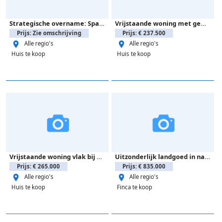
Strategische overname: SpanjeMarktplaats & SpanjeForum
Vrijstaande woning met gem. zwembad en dakterras
Prijs: Zie omschrijving
Prijs: € 237.500
Alle regio's
Alle regio's
Huis te koop
Huis te koop
Vrijstaande woning vlak bij de kust en bij het winkelcentrum
Uitzonderlijk landgoed in natuurlijke omgeving.
Prijs: € 265.000
Prijs: € 835.000
Alle regio's
Alle regio's
Huis te koop
Finca te koop