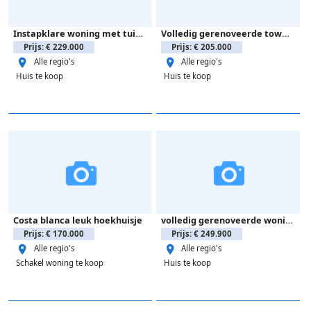
Instapklare woning met tuin en solarium – VILLAMARTIN
Volledig gerenoveerde townhouse in La Florida
Prijs: € 229.000
Prijs: € 205.000
Alle regio's
Alle regio's
Huis te koop
Huis te koop
Costa blanca leuk hoekhuisje
volledig gerenoveerde woning-Ciudad Quesada
Prijs: € 170.000
Prijs: € 249.900
Alle regio's
Alle regio's
Schakel woning te koop
Huis te koop