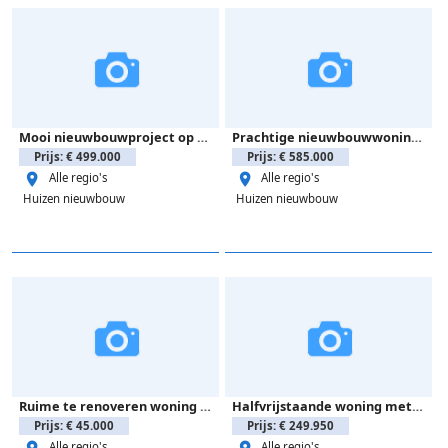
Mooi nieuwbouwproject op een boogscheut van het strand.
Prachtige nieuwbouwwoningen op een zucht van het strand.
Prijs: € 499.000
Prijs: € 585.000
Alle regio's
Alle regio's
Huizen nieuwbouw
Huizen nieuwbouw
Ruime te renoveren woning te koop in Almeria
Halfvrijstaande woning met 3 slaapkamers-PLAYA FLAMENCA
Prijs: € 45.000
Prijs: € 249.950
Alle regio's
Alle regio's