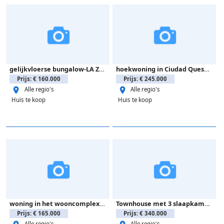
gelijkvloerse bungalow-LA ZENIA
hoekwoning in Ciudad Quesada
Prijs: € 160.000
Prijs: € 245.000
Alle regio's
Alle regio's
Huis te koop
Huis te koop
woning in het wooncomplex Las Palmeras-ROJALES
Townhouse met 3 slaapkamers-Rojales
Prijs: € 165.000
Prijs: € 340.000
Alle regio's
Alle regio's